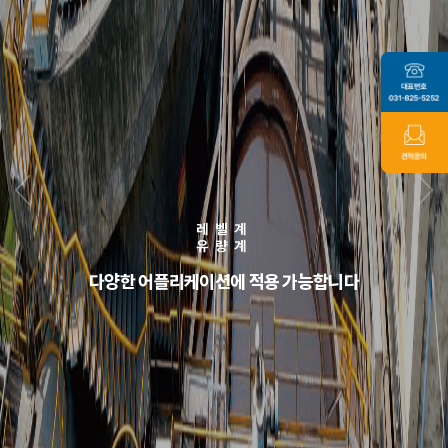
적외선온도계
휴대용 초고속카메라
열화상카메라
레벨계
PC연결형 초고속카메라
온도검교정장비
유량계
열전대(원자재공급)
차원이 다른 속도와 다양한 해상도의 초고속카메라를
다양한 어플리케이션에 적용 가능합니다
제공합니다
온도관련 최고의 제품과 솔루션을 제공합니다