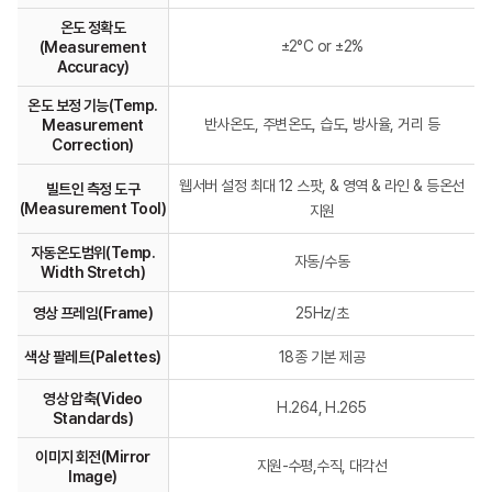
온도 정확도
±2°C or ±2%
(Measurement
Accuracy)
온도 보정 기능(Temp.
반사온도, 주변온도, 습도, 방사율, 거리 등
Measurement
Correction)
웹서버 설정 최대 12 스팟, & 영역 & 라인 & 등온선
빌트인 측정 도구
(Measurement Tool)
지원
자동온도범위(Temp.
자동/수동
Width Stretch)
영상 프레임(Frame)
25Hz/초
색상 팔레트(Palettes)
18종 기본 제공
영상 압축(Video
H.264, H.265
Standards)
이미지 회전(Mirror
지원-수평,수직, 대각선
Image)