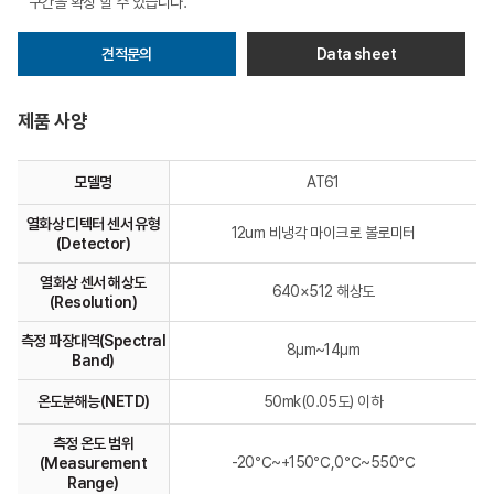
구간을 확장 할 수 있습니다.
견적문의
Data sheet
제품 사양
모델명
AT61
열화상 디텍터 센서 유형
12um 비냉각 마이크로 볼로미터
(Detector)
열화상 센서 해상도
640×512 해상도
(Resolution)
측정 파장대역(Spectral
8μm~14μm
Band)
온도분해능(NETD)
50mk(0.05도) 이하
측정 온도 범위
-20℃~+150℃,0℃~550℃
(Measurement
Range)