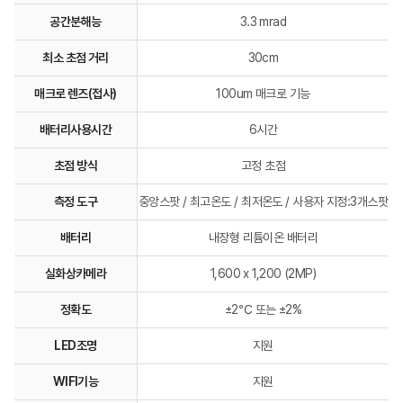
공간분해능
3.3 mrad
최소 초점 거리
30cm
매크로 렌즈(접사)
100um 매크로 기능
배터리사용시간
6시간
초점 방식
고정 초점
측정 도구
중앙스팟 / 최고온도 / 최저온도 / 사용자 지정:3개스팟
배터리
내장형 리튬이온 배터리
실화상카메라
1,600 x 1,200 (2MP)
정확도
±2℃ 또는 ±2%
LED조명
지원
WIFI기능
지원