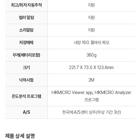
최고/최저 자동추적
지원
컬러 알람
지원
소리알람
지원
저장매체
내장 16G 플래쉬 메모
무게(배터리포함)
380g
크기
221.7 X 73.5 X 123.8mm
낙하시험
2M
HIKMICRO Viewer app, HIKMICRO Analyzer
온도분석 프로그램
프로그램
A/S
한국에 A/S센터 상주(무상 기간 3년)
제품 상세 설명