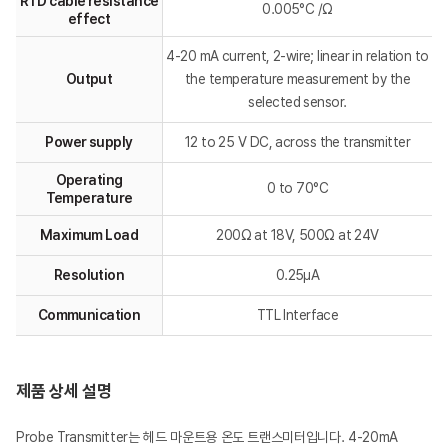
RTD cable resistance
0.005°C /Ω
effect
4-20 mA current, 2-wire; linear in relation to
Output
the temperature measurement by the
selected sensor.
Power supply
12 to 25 V DC, across the transmitter
Operating
0 to 70°C
Temperature
Maximum Load
200Ω at 18V, 500Ω at 24V
Resolution
0.25μA
Communication
TTL Interface
제품 상세 설명
Probe Transmitter는 헤드 마운트용 온도 트랜스미터입니다. 4-20mA