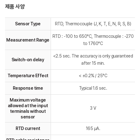
제품 사양
Sensor Type
RTD, Thermocouple (J, K, T, E, N, R, S, B)
RTD : -100 to 650°C, Thermocouple : -270
Measurement Range
to 1760°C
<2.5 sec. The accuracy is only guaranteed
Switch-on delay
after 15 min.
Temperature Effect
< ±0.2% / 25°C
Response time
Typical 1.6 sec.
Maximum voltage
allowed at the input
3 V
terminals without
sensor
RTD current
165 μA.