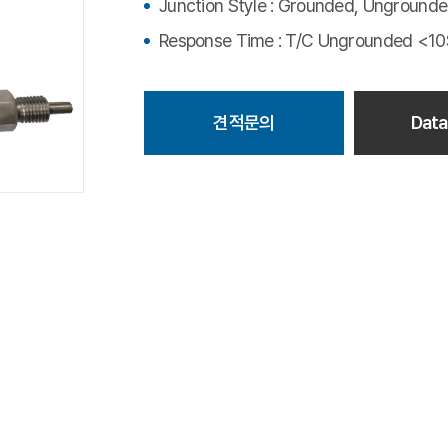
Junction Style : Grounded, Unground
Response Time : T/C Ungrounded <10
견적문의
Data