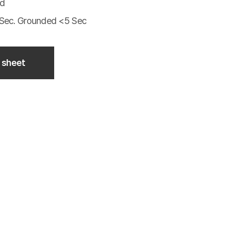
ed
Sec. Grounded <5 Sec
 sheet