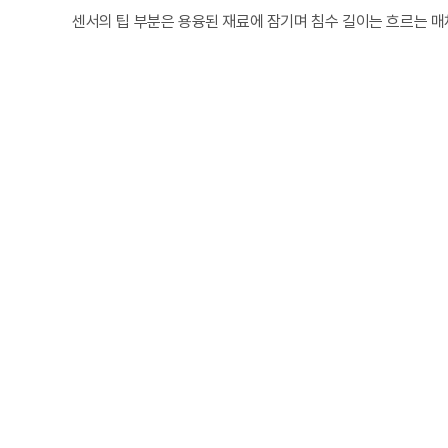
센서의 팁 부분은 용융된 재료에 잠기며 침수 길이는 흐르는 매