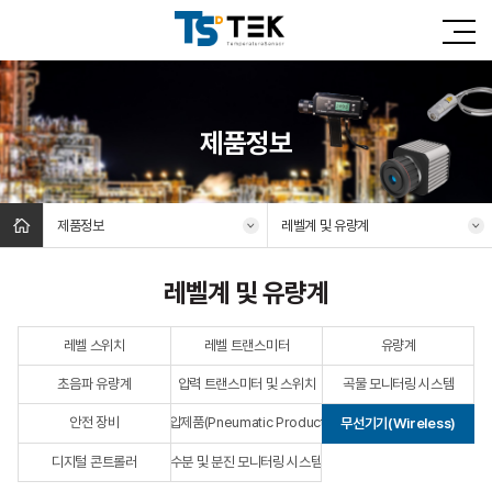
제품정보
제품정보
레벨계 및 유량계
레벨계 및 유량계
레벨 스위치
레벨 트랜스미터
유량계
초음파 유량계
압력 트랜스미터 및 스위치
곡물 모니터링 시스템
안전 장비
공압제품(Pneumatic Products)
무선기기(Wireless)
디지털 콘트롤러
수분 및 분진 모니터링 시스템