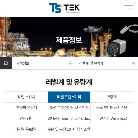
제품정보
제품정보
레벨계 및 유량계
레벨계 및 유량계
레벨 스위치
레벨 트랜스미터
유량계
초음파 유량계
압력 트랜스미터 및 스위치
곡물 모니터링 시스템
안전 장비
공압제품(Pneumatic Products)
무선기기(Wireless)
디지털 콘트롤러
수분 및 분진 모니터링 시스템